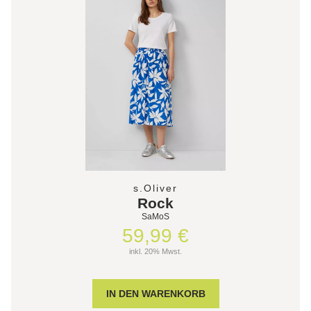
s.Oliver
Rock
SaMoS
59,99 €
inkl. 20% Mwst.