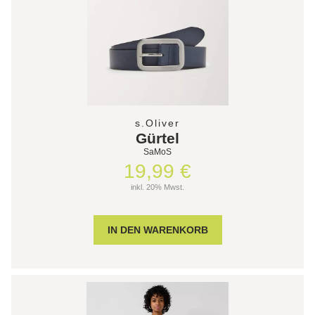
s.Oliver
Gürtel
SaMoS
19,99 €
inkl. 20% Mwst.