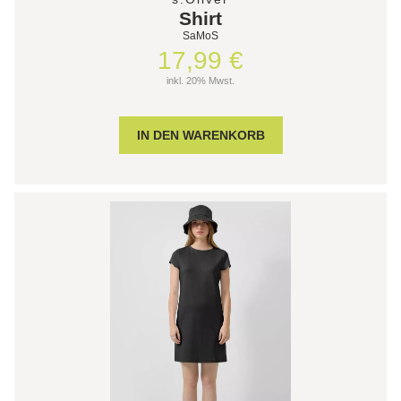
Shirt
SaMoS
17,99 €
inkl. 20% Mwst.