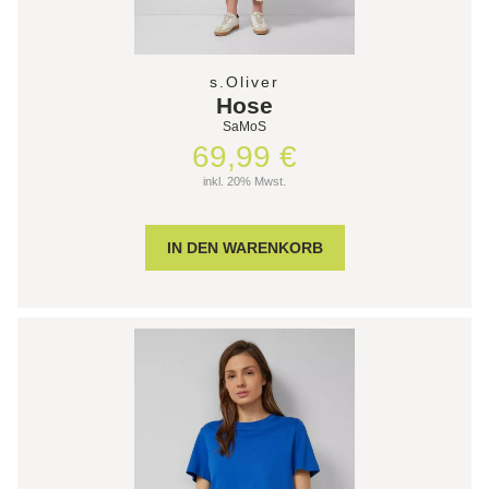
s.Oliver
Hose
SaMoS
69,99 €
inkl. 20% Mwst.