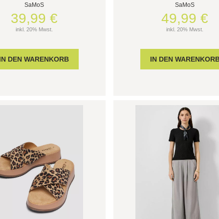
SaMoS
SaMoS
39,99 €
49,99 €
inkl. 20% Mwst.
inkl. 20% Mwst.