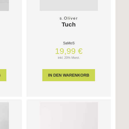
s.Oliver
Tuch
SaMoS
19,99 €
inkl. 20% Mwst.