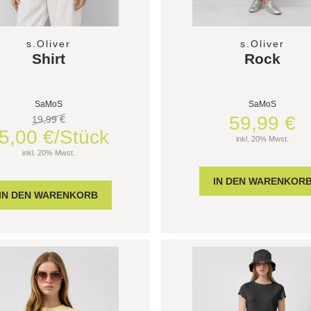
s.Oliver
s.Oliver
Shirt
Rock
SaMoS
SaMoS
59,99 €
19,99 €
5,00 €/Stück
inkl. 20% Mwst.
inkl. 20% Mwst.