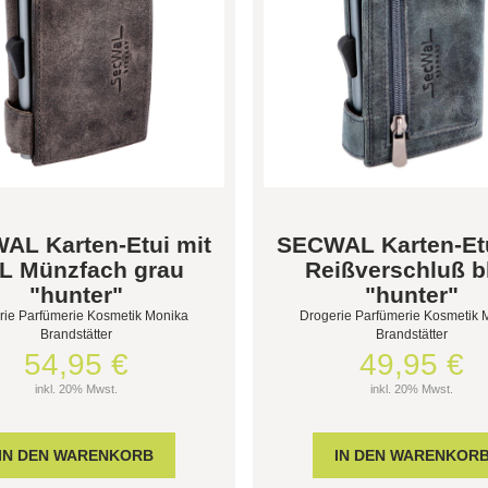
AL Karten-Etui mit
SECWAL Karten-Etu
L Münzfach grau
Reißverschluß b
"hunter"
"hunter"
rie Parfümerie Kosmetik Monika
Drogerie Parfümerie Kosmetik 
Brandstätter
Brandstätter
54,95 €
49,95 €
inkl. 20% Mwst.
inkl. 20% Mwst.