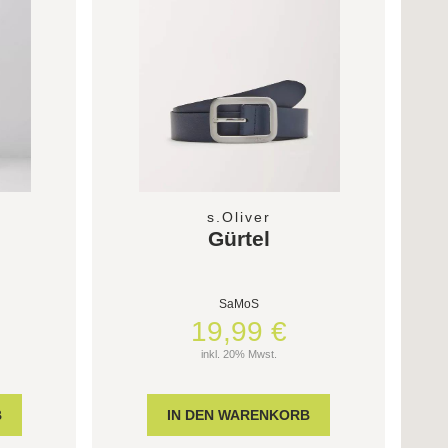
s.Oliver
Gürtel
SaMoS
19,99 €
inkl. 20% Mwst.