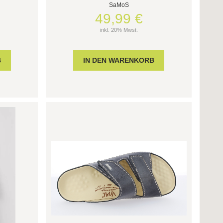
SaMoS
49,99 €
inkl. 20% Mwst.