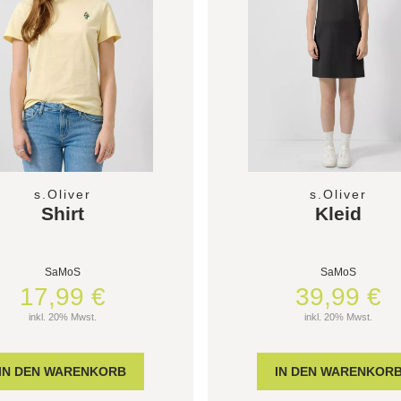
s.Oliver
s.Oliver
Shirt
Kleid
SaMoS
SaMoS
17,99 €
39,99 €
inkl. 20% Mwst.
inkl. 20% Mwst.