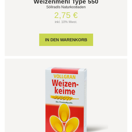
Weizenmehl Type 550
Söllradls Naturkostladen
2,75 €
inkl. 10% Mwst.