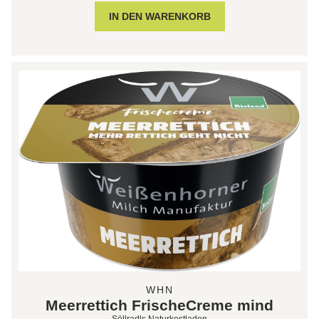
WHN
Meerrettich FrischeCreme mind
Söllradls Naturkostladen