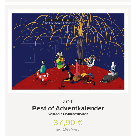
ZOT
Best of Adventkalender
Söllradls Naturkostladen
37,90 €
inkl. 10% Mwst.