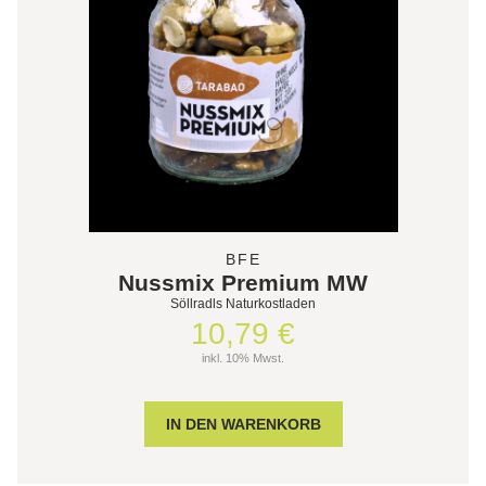
BFE
Nussmix Premium MW
Söllradls Naturkostladen
10,79 €
inkl. 10% Mwst.