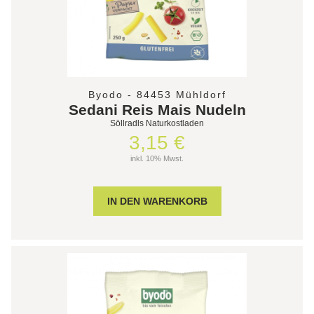
Byodo - 84453 Mühldorf
Sedani Reis Mais Nudeln
Söllradls Naturkostladen
3,15 €
inkl. 10% Mwst.