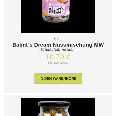
BFE
Balint´s Dream Nussmischung MW
Söllradls Naturkostladen
10,79 €
inkl. 10% Mwst.