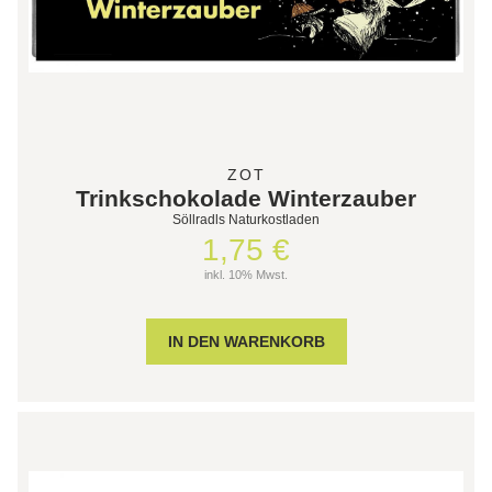
ZOT
Trinkschokolade Winterzauber
Söllradls Naturkostladen
1,75 €
inkl. 10% Mwst.