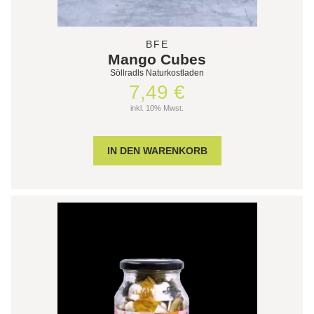
BFE
Mango Cubes
Söllradls Naturkostladen
7,49 €
inkl. 10% Mwst.