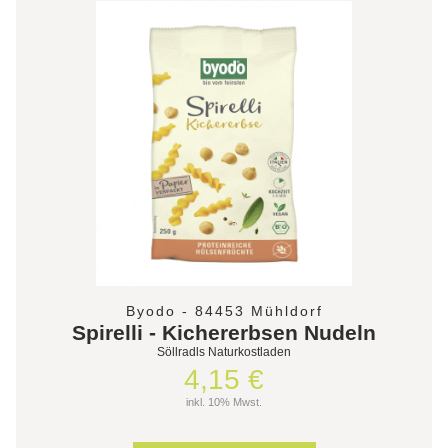
Byodo - 84453 Mühldorf
Spirelli - Kichererbsen Nudeln
Söllradls Naturkostladen
4,15 €
inkl. 10% Mwst.