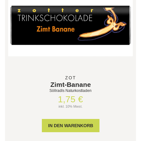
ZOT
Zimt-Banane
Söllradls Naturkostladen
1,75 €
inkl. 10% Mwst.