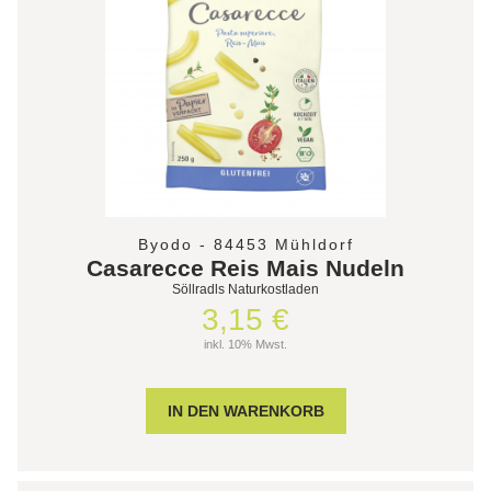
Byodo - 84453 Mühldorf
Casarecce Reis Mais Nudeln
Söllradls Naturkostladen
3,15 €
inkl. 10% Mwst.