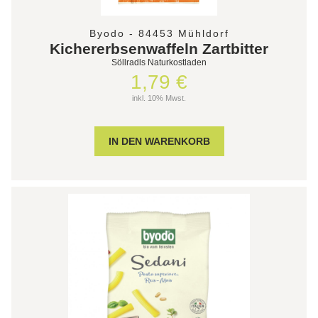
Byodo - 84453 Mühldorf
Kichererbsenwaffeln Zartbitter
Söllradls Naturkostladen
1,79 €
inkl. 10% Mwst.