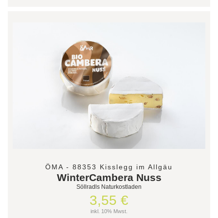
ÖMA - 88353 Kisslegg im Allgäu
WinterCambera Nuss
Söllradls Naturkostladen
3,55 €
inkl. 10% Mwst.