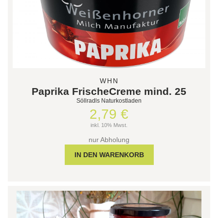
WHN
Paprika FrischeCreme mind. 25
Söllradls Naturkostladen
2,79 €
inkl. 10% Mwst.
nur Abholung