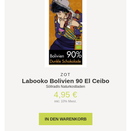
ZOT
Labooko Bolivien 90 El Ceibo
Söllradls Naturkostladen
4,95 €
inkl. 10% Mwst.