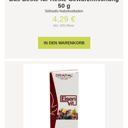
50 g
Söllradls Naturkostladen
4,29 €
inkl. 10% Mwst.