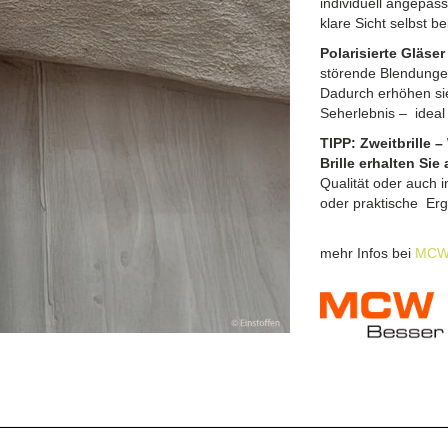
individuell angepas
klare Sicht selbst b
Polarisierte Gläse
störende Blendunge
Dadurch erhöhen sie
Seherlebnis – ideal
TIPP: Zweitbrille 
Brille erhalten Sie
Qualität oder auch i
oder praktische Erg
mehr Infos bei
MCW 