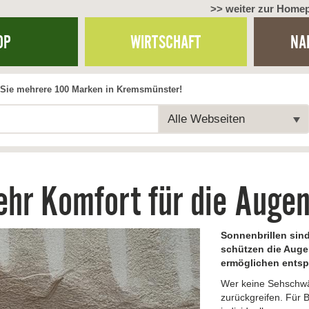
>> weiter zur Home
OP
WIRTSCHAFT
NA
Sie mehrere 100 Marken in Kremsmünster!
Alle Webseiten
hr Komfort für die Auge
Sonnenbrillen sind
schützen die Auge
ermöglichen entsp
Wer keine Sehschwäc
zurückgreifen. Für B