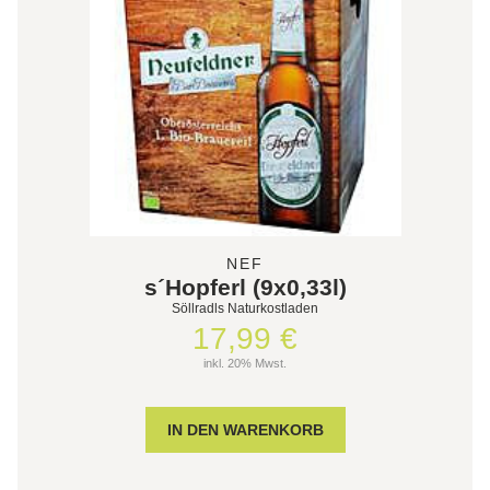
NEF
s´Hopferl (9x0,33l)
Söllradls Naturkostladen
17,99 €
inkl. 20% Mwst.