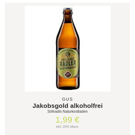
GUS
Jakobsgold alkoholfrei
Söllradls Naturkostladen
1,99 €
inkl. 20% Mwst.