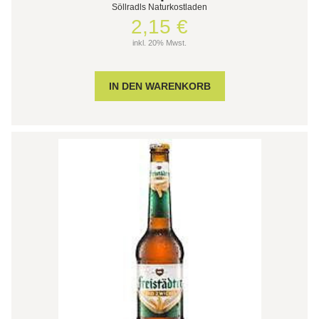
Söllradls Naturkostladen
2,15 €
inkl. 20% Mwst.