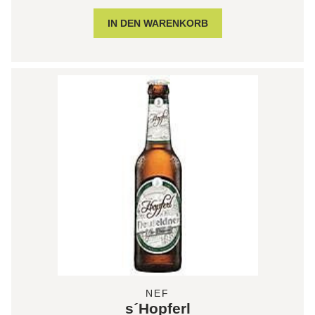
NEF
s´Hopferl