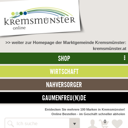
>> weiter zur Homepage der Marktgemeinde Kremsmünster:
kremsmünster.at
SHOP
WIRTSCHAFT
NAHVERSORGER
GAUMENFREU(N)DE
NAHVERSORGER
Entdecken Sie mehrere 100 Marken in Kremsmünster!
Online Bestellen - im Geschäft schneller abholen
>> Bauernmarkt <<
Detail
0
Alle Webseiten
Bäckerei Zöhrmühle
Detail