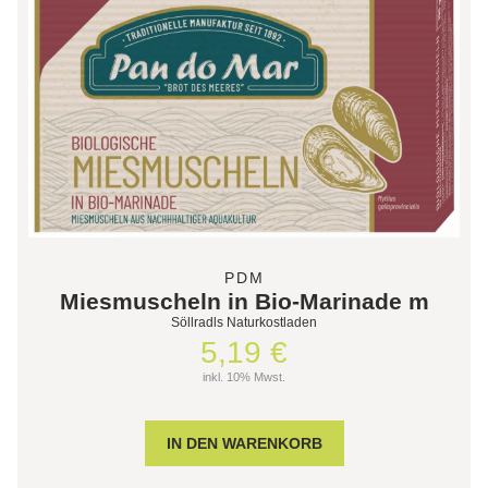
PDM
Miesmuscheln in Bio-Marinade m
Söllradls Naturkostladen
5,19 €
inkl. 10% Mwst.