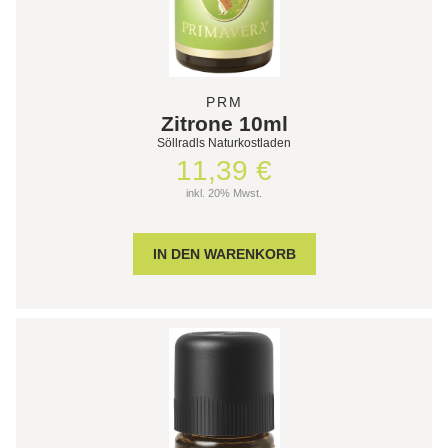
PRM
Zitrone 10ml
Söllradls Naturkostladen
11,39 €
inkl. 20% Mwst.