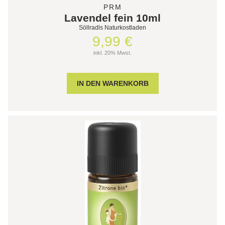
PRM
Lavendel fein 10ml
Söllradls Naturkostladen
9,99 €
inkl. 20% Mwst.