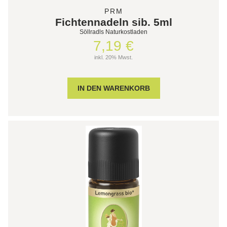
PRM
Fichtennadeln sib. 5ml
Söllradls Naturkostladen
7,19 €
inkl. 20% Mwst.