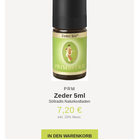
PRM
Zeder 5ml
Söllradls Naturkostladen
7,20 €
inkl. 20% Mwst.