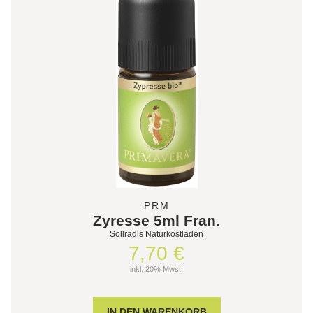
PRM
Zyresse 5ml Fran.
Söllradls Naturkostladen
7,70 €
inkl. 20% Mwst.