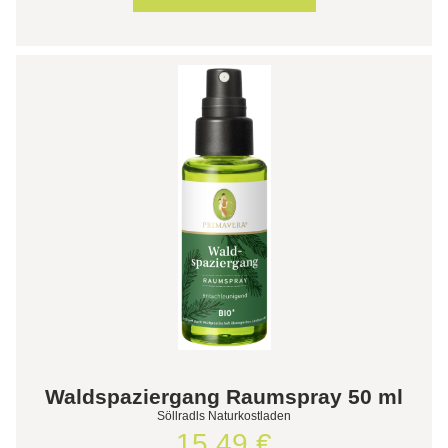
Waldspaziergang Raumspray 50 ml
Söllradls Naturkostladen
15,49 €