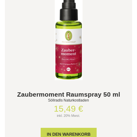
Zaubermoment Raumspray 50 ml
Söllradls Naturkostladen
15,49 €
inkl. 20% Mwst.