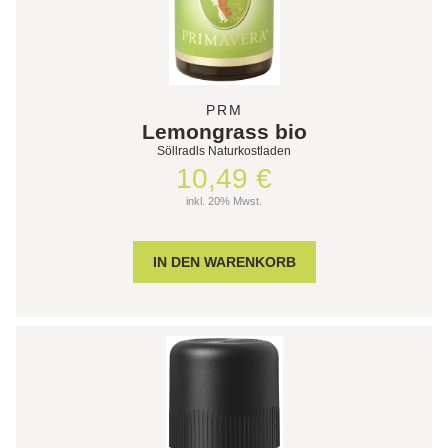
PRM
Lemongrass bio
Söllradls Naturkostladen
10,49 €
inkl. 20% Mwst.