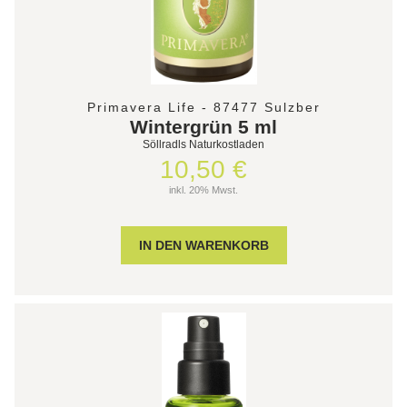
Primavera Life - 87477 Sulzber
Wintergrün 5 ml
Söllradls Naturkostladen
10,50 €
inkl. 20% Mwst.