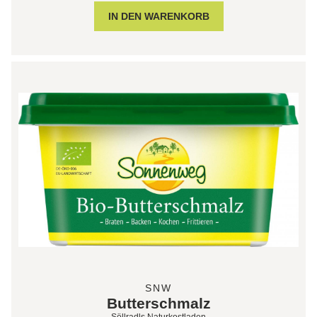
SNW
Butterschmalz
Söllradls Naturkostladen