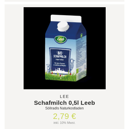
LEE
Schafmilch 0,5l Leeb
Söllradls Naturkostladen
2,79 €
inkl. 10% Mwst.