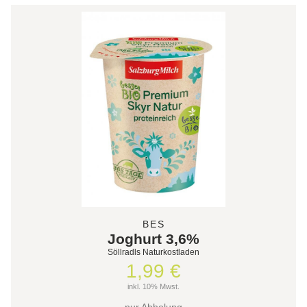
BES
Joghurt 3,6%
Söllradls Naturkostladen
1,99 €
inkl. 10% Mwst.
nur Abholung