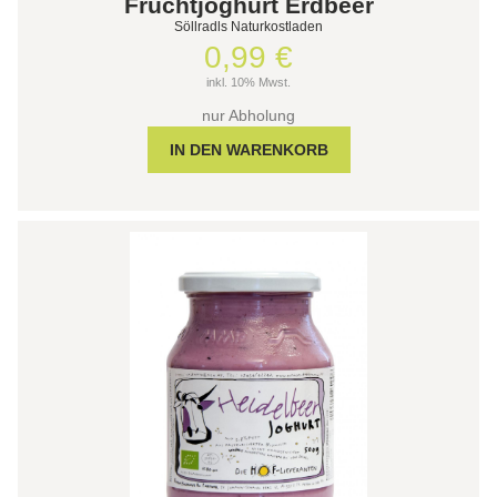
Fruchtjoghurt Erdbeer
Söllradls Naturkostladen
0,99 €
inkl. 10% Mwst.
nur Abholung