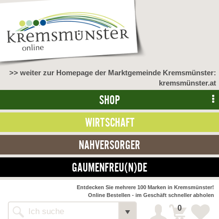
>> weiter zur Homepage der Marktgemeinde Kremsmünster:
kremsmünster.at
SHOP
WIRTSCHAFT
NAHVERSORGER
GAUMENFREU(N)DE
NAHVERSORGER
Entdecken Sie mehrere 100 Marken in Kremsmünster!
Online Bestellen - im Geschäft schneller abholen
>> Bauernmarkt <<
Detail
0
Alle Webseiten
Bäckerei Zöhrmühle
Detail