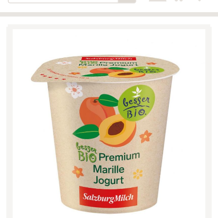
Bäckerei-Konditorei-Café
Detail
Schlair
Biohof Öllinger
Detail
Fleischerei Hüthmayr
Detail
Hofladen Hoffelner
Detail
Kuglbauer - Familie Bischof
Detail
La Toscana Anita Wolf e.U.
Detail
Söllradls Naturkostladen
Detail
Stiftsgärtnerei
Detail
Weinkellerei Stift
Detail
Kremsmünster
Wildkraut
Detail
KATEGORIE