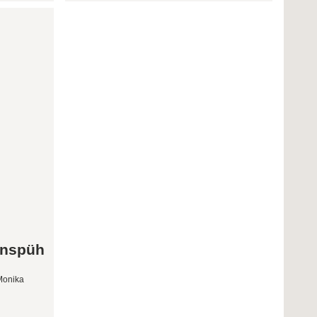
enspüh
Monika