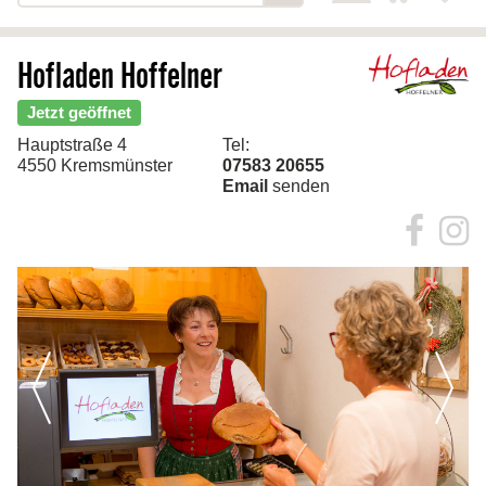
Startseite
Produkte
Hofladen Hoffelner
>> Marmeladen
Jetzt geöffnet
>> Naschereien
Hauptstraße 4
Tel:
>> Kompotte & Fruchtmus
4550 Kremsmünster
07583 20655
Email
senden
>> Sirupe & Säfte
>> weitere Köstlichkeiten
Kontakt