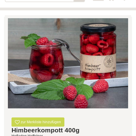
Bäckerei-Konditorei-Café
Detail
Schlair
Biohof Öllinger
Detail
Fleischerei Hüthmayr
Detail
Hofladen Hoffelner
Detail
Kuglbauer - Familie Bischof
Detail
La Toscana Anita Wolf e.U.
Detail
Söllradls Naturkostladen
Detail
Stiftsgärtnerei
Detail
Weinkellerei Stift
Detail
Kremsmünster
Wildkraut
Detail
zur Merkliste hinzufügen
Himbeerkompott 400g
KATEGORIE
Hofladen Hoffelner