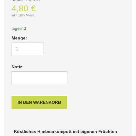
4,80 €
Filter zurücksetzen
inkl. 10% Mwst.
lagernd
Menge:
Notiz:
Köstliches Himbeerkompott
mit eigenen Früchten