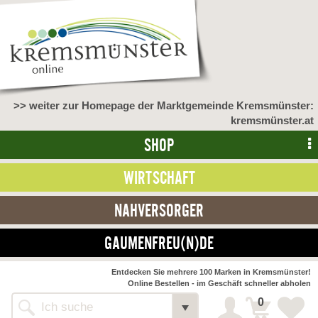
>> weiter zur Homepage der Marktgemeinde Kremsmünster:
kremsmünster.at
SHOP
WIRTSCHAFT
NAHVERSORGER
GAUMENFREU(N)DE
NAHVERSORGER
Entdecken Sie mehrere 100 Marken in Kremsmünster!
Online Bestellen - im Geschäft schneller abholen
>> Bauernmarkt <<
Detail
0
Alle Webseiten
Bäckerei Zöhrmühle
Detail