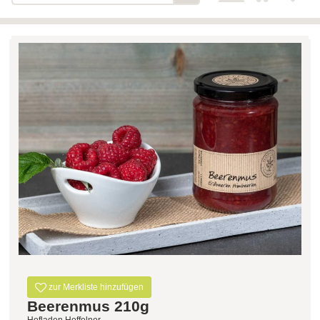
Bäckerei-Konditorei-Café
Detail
Schlair
Biohof Öllinger
Detail
Fleischerei Hüthmayr
Detail
Hofladen Hoffelner
Detail
Kuglbauer - Familie Bischof
Detail
La Toscana Anita Wolf e.U.
Detail
Söllradls Naturkostladen
Detail
Stiftsgärtnerei
Detail
Weinkellerei Stift
Detail
Kremsmünster
Wildkraut
Detail
zur Merkliste hinzufügen
Beerenmus 210g
KATEGORIE
Hofladen Hoffelner