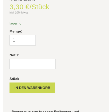
3,30 €/Stück
Filter zurücksetzen
inkl. 10% Mwst.
lagernd
Menge:
Notiz:
Stück
Beerenmus aus frischen Erdbeeren und