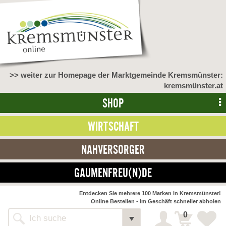
>> weiter zur Homepage der Marktgemeinde Kremsmünster:
kremsmünster.at
SHOP
WIRTSCHAFT
NAHVERSORGER
GAUMENFREU(N)DE
NAHVERSORGER
Entdecken Sie mehrere 100 Marken in Kremsmünster!
Online Bestellen - im Geschäft schneller abholen
>> Bauernmarkt <<
Detail
0
Alle Webseiten
Bäckerei Zöhrmühle
Detail