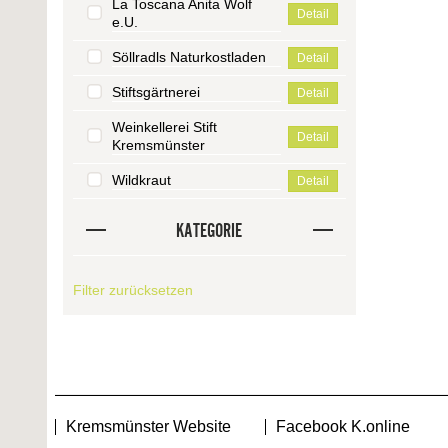
La Toscana Anita Wolf
Detail
e.U.
Söllradls Naturkostladen
Detail
Stiftsgärtnerei
Detail
Weinkellerei Stift
Detail
Kremsmünster
Wildkraut
Detail
KATEGORIE
Filter zurücksetzen
Kremsmünster Website
Facebook K.online