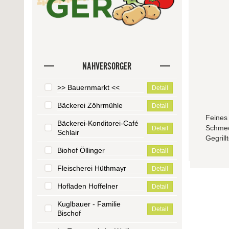
NAHVERSORGER
>> Bauernmarkt <<
Detail
Bäckerei Zöhrmühle
Detail
Feines 
Bäckerei-Konditorei-Café
Schmeck
Detail
Schlair
Gegrill
Biohof Öllinger
Detail
Fleischerei Hüthmayr
Detail
Hofladen Hoffelner
Detail
Kuglbauer - Familie
Detail
Bischof