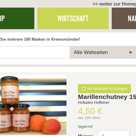
>> weiter zur Home
OP
WIRTSCHAFT
NA
Sie mehrere 100 Marken in Kremsmünster!
Alle Webseiten
zur Merkliste hinzufügen
Marillenchutney 1
Hofladen Hoffelner
4,50 €
inkl. 10% Mwst.
lagernd