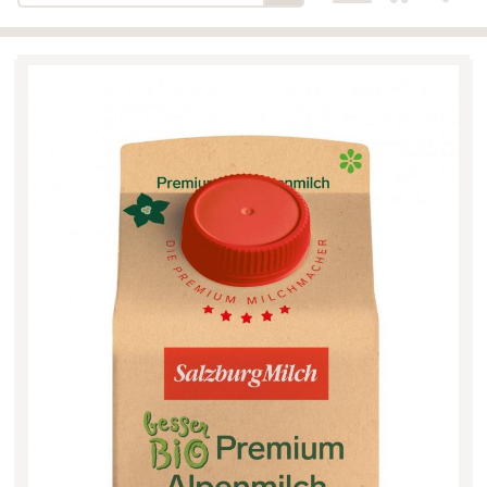
Bäckerei-Konditorei-Café
Detail
Schlair
Biohof Öllinger
Detail
Fleischerei Hüthmayr
Detail
Hofladen Hoffelner
Detail
Kuglbauer - Familie Bischof
Detail
La Toscana Anita Wolf e.U.
Detail
Söllradls Naturkostladen
Detail
Stiftsgärtnerei
Detail
Weinkellerei Stift
Detail
Kremsmünster
Wildkraut
Detail
KATEGORIE