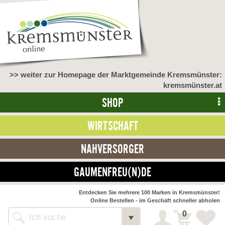
>> weiter zur Homepage der Marktgemeinde Kremsmünster:
kremsmünster.at
SHOP
WIRTSCHAFT
NAHVERSORGER
GAUMENFREU(N)DE
NAHVERSORGER
Entdecken Sie mehrere 100 Marken in Kremsmünster!
Online Bestellen - im Geschäft schneller abholen
>> Bauernmarkt <<
Detail
0
Alle Webseiten
Bäckerei Zöhrmühle
Detail