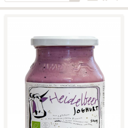
Bäckerei-Konditorei-Café
Detail
Schlair
Biohof Öllinger
Detail
Fleischerei Hüthmayr
Detail
Hofladen Hoffelner
Detail
Kuglbauer - Familie Bischof
Detail
La Toscana Anita Wolf e.U.
Detail
Söllradls Naturkostladen
Detail
Stiftsgärtnerei
Detail
Weinkellerei Stift
Detail
Kremsmünster
Wildkraut
Detail
KATEGORIE