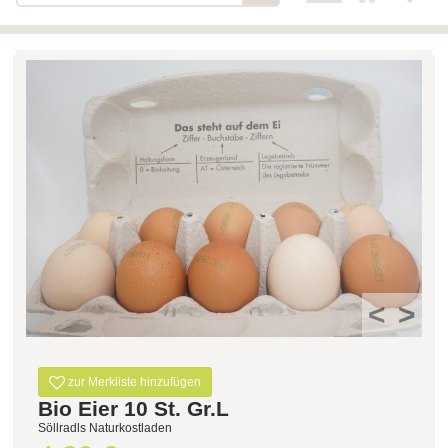
Bäckerei-Konditorei-Café
Detail
Schlair
Biohof Öllinger
Detail
Fleischerei Hüthmayr
Detail
Hofladen Hoffelner
Detail
Kuglbauer - Familie Bischof
Detail
La Toscana Anita Wolf e.U.
Detail
Söllradls Naturkostladen
Detail
Stiftsgärtnerei
Detail
<
>
Weinkellerei Stift
Detail
Kremsmünster
Wildkraut
zur Merkliste hinzufügen
Detail
Bio Eier 10 St. Gr.L
Söllradls Naturkostladen
KATEGORIE