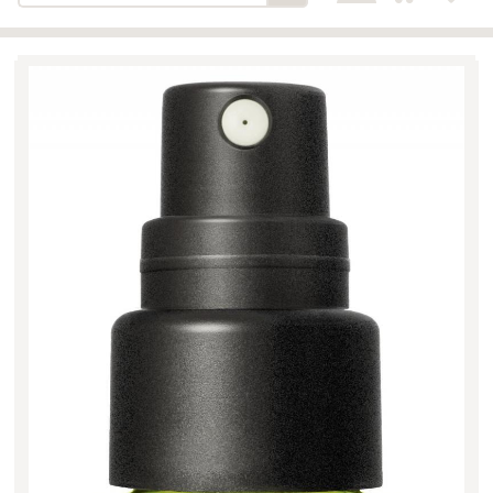
Bäckerei-Konditorei-Café
Detail
Schlair
Biohof Öllinger
Detail
Fleischerei Hüthmayr
Detail
Hofladen Hoffelner
Detail
Kuglbauer - Familie Bischof
Detail
La Toscana Anita Wolf e.U.
Detail
Söllradls Naturkostladen
Detail
Stiftsgärtnerei
Detail
Weinkellerei Stift
Detail
Kremsmünster
Wildkraut
Detail
KATEGORIE