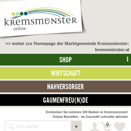
>> weiter zur Homepage der Marktgemeinde Kremsmünster:
kremsmünster.at
SHOP
WIRTSCHAFT
NAHVERSORGER
GAUMENFREU(N)DE
NAHVERSORGER
Entdecken Sie mehrere 100 Marken in Kremsmünster!
Online Bestellen - im Geschäft schneller abholen
>> Bauernmarkt <<
Detail
0
Alle Webseiten
Bäckerei Zöhrmühle
Detail