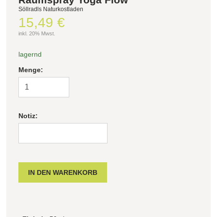
Söllradls Naturkostladen
15,49 €
inkl. 20% Mwst.
lagernd
Menge:
Notiz: