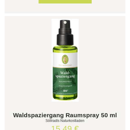
Waldspaziergang Raumspray 50 ml
Söllradls Naturkostladen
15,49 €