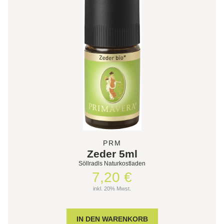
PRM
Zeder 5ml
Söllradls Naturkostladen
7,20 €
inkl. 20% Mwst.