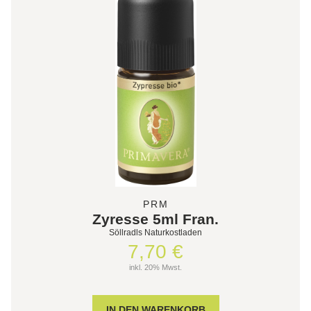
PRM
Zyresse 5ml Fran.
Söllradls Naturkostladen
7,70 €
inkl. 20% Mwst.