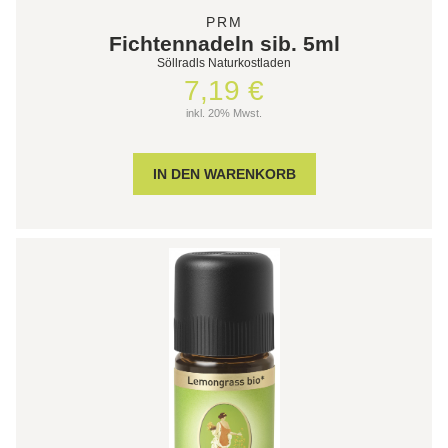
PRM
Fichtennadeln sib. 5ml
Söllradls Naturkostladen
7,19 €
inkl. 20% Mwst.