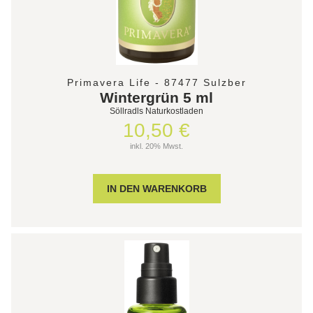
Primavera Life - 87477 Sulzber
Wintergrün 5 ml
Söllradls Naturkostladen
10,50 €
inkl. 20% Mwst.