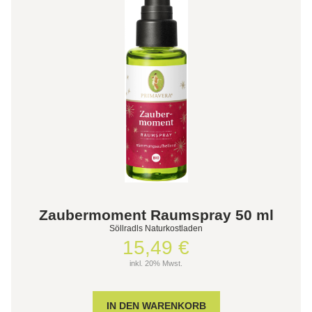
Zaubermoment Raumspray 50 ml
Söllradls Naturkostladen
15,49 €
inkl. 20% Mwst.