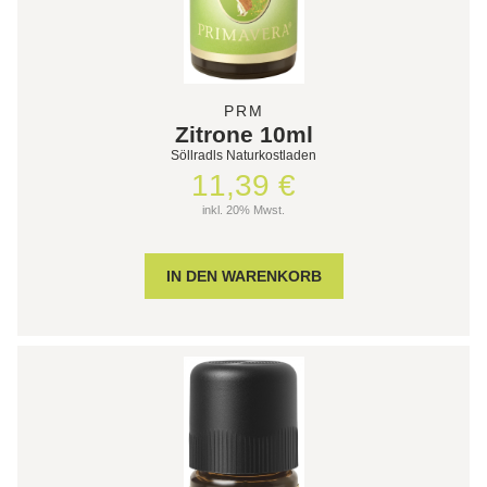
PRM
Zitrone 10ml
Söllradls Naturkostladen
11,39 €
inkl. 20% Mwst.