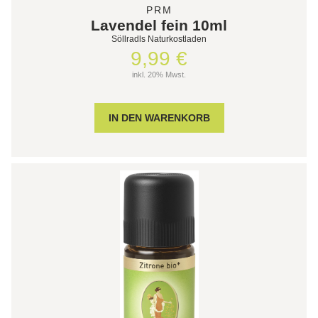
PRM
Lavendel fein 10ml
Söllradls Naturkostladen
9,99 €
inkl. 20% Mwst.