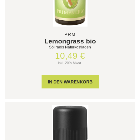
PRM
Lemongrass bio
Söllradls Naturkostladen
10,49 €
inkl. 20% Mwst.