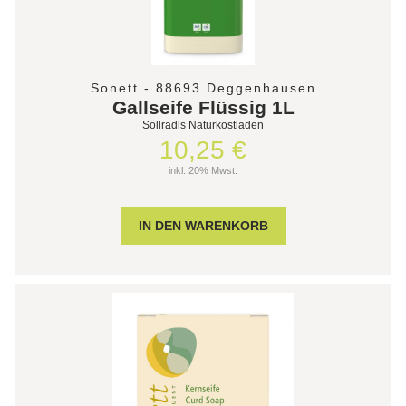
Sonett - 88693 Deggenhausen
Gallseife Flüssig 1L
Söllradls Naturkostladen
10,25 €
inkl. 20% Mwst.