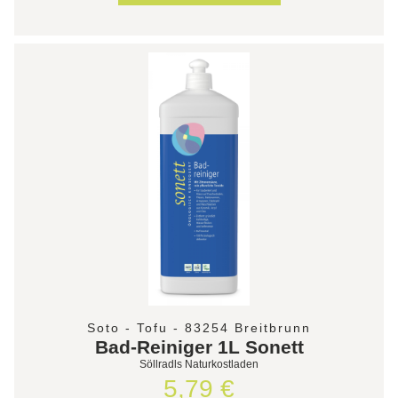
Soto - Tofu - 83254 Breitbrunn
Bad-Reiniger 1L Sonett
Söllradls Naturkostladen
5,79 €