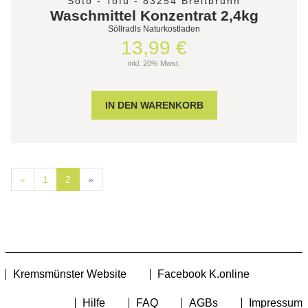
Soto - Tofu - 83254 Breitbrunn
Waschmittel Konzentrat 2,4kg
Söllradls Naturkostladen
13,99 €
inkl. 20% Mwst.
«
1
2
»
Kremsmünster Website
Facebook K.online
Hilfe
FAQ
AGBs
Impressum