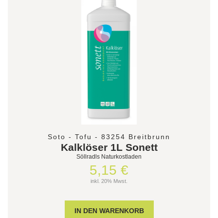
Soto - Tofu - 83254 Breitbrunn
Kalklöser 1L Sonett
Söllradls Naturkostladen
5,15 €
inkl. 20% Mwst.