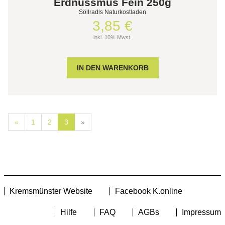
Erdnussmus Fein 250g
Söllradls Naturkostladen
3,85 €
inkl. 10% Mwst.
«
1
2
3
»
Kremsmünster Website
Facebook K.online
Hilfe
FAQ
AGBs
Impressum