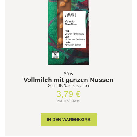
VVA
Vollmilch mit ganzen Nüssen
Söllradls Naturkostladen
3,79 €
inkl. 10% Mwst.