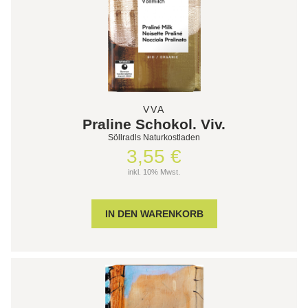
VVA
Praline Schokol. Viv.
Söllradls Naturkostladen
3,55 €
inkl. 10% Mwst.