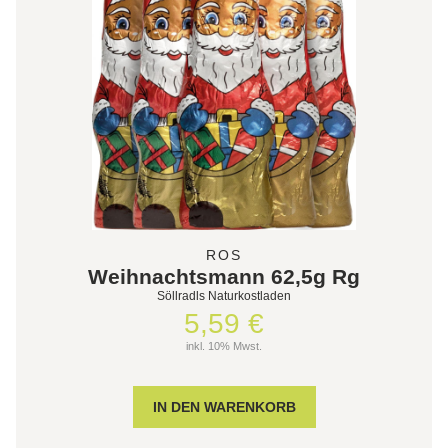
ROS
Weihnachtsmann 62,5g Rg
Söllradls Naturkostladen
5,59 €
inkl. 10% Mwst.