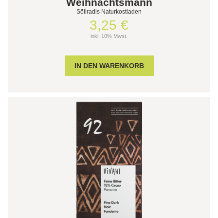
Weihnachtsmann
Söllradls Naturkostladen
3,25 €
inkl. 10% Mwst.