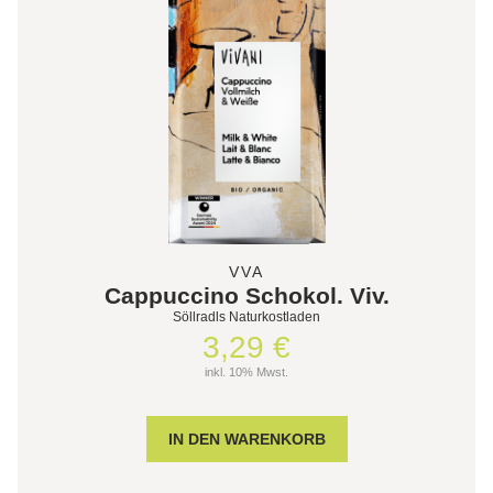
VVA
Cappuccino Schokol. Viv.
Söllradls Naturkostladen
3,29 €
inkl. 10% Mwst.