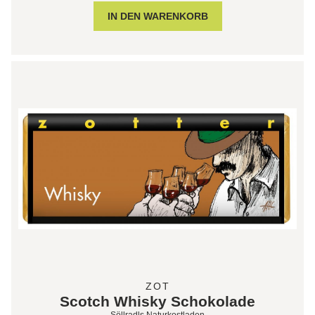
ZOT
Scotch Whisky Schokolade
Söllradls Naturkostladen