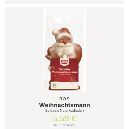
ROS
Weihnachtsmann
Söllradls Naturkostladen
5,59 €
inkl. 10% Mwst.