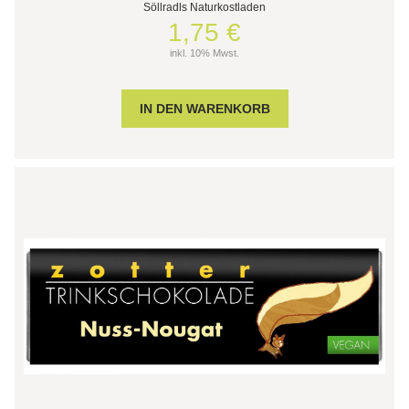
Söllradls Naturkostladen
1,75 €
inkl. 10% Mwst.