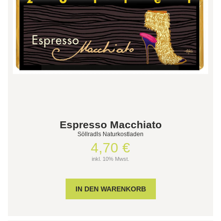
Espresso Macchiato
Söllradls Naturkostladen
4,70 €
inkl. 10% Mwst.