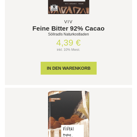
VIV
Feine Bitter 92% Cacao
Söllradls Naturkostladen
4,39 €
inkl. 10% Mwst.