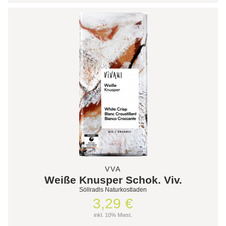
VVA
Weiße Knusper Schok. Viv.
Söllradls Naturkostladen
3,29 €
inkl. 10% Mwst.