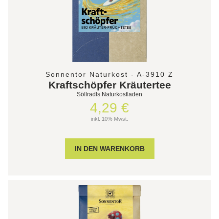
Sonnentor Naturkost - A-3910 Z
Kraftschöpfer Kräutertee
Söllradls Naturkostladen
4,29 €
inkl. 10% Mwst.