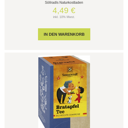
Söllradls Naturkostladen
4,49 €
inkl. 10% Mwst.