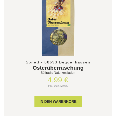
Sonett - 88693 Deggenhausen
Osterüberraschung
Söllradls Naturkostladen
4,99 €
inkl. 10% Mwst.