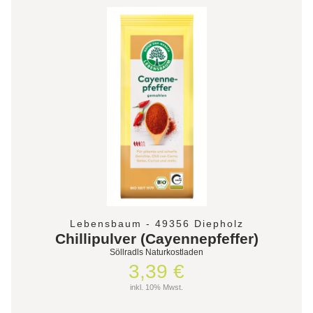
Lebensbaum - 49356 Diepholz
Chillipulver (Cayennepfeffer)
Söllradls Naturkostladen
3,39 €
inkl. 10% Mwst.