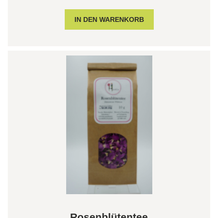
Rosenblütentee