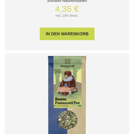
Söllradls Naturkostladen
4,35 €
inkl. 10% Mwst.