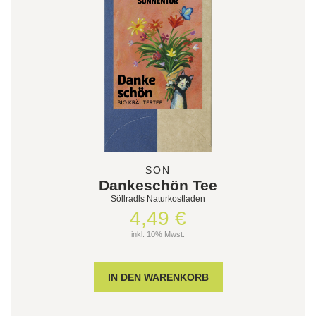
SON
Dankeschön Tee
Söllradls Naturkostladen
4,49 €
inkl. 10% Mwst.