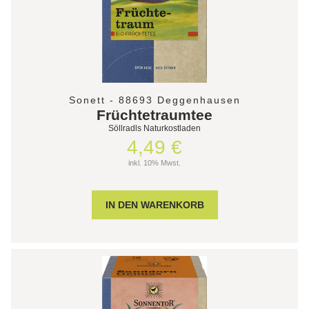
Sonett - 88693 Deggenhausen
Früchtetraumtee
Söllradls Naturkostladen
4,49 €
inkl. 10% Mwst.