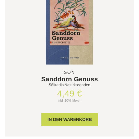
SON
Sanddorn Genuss
Söllradls Naturkostladen
4,49 €
inkl. 10% Mwst.