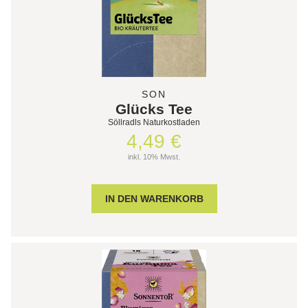
SON
Glücks Tee
Söllradls Naturkostladen
4,49 €
inkl. 10% Mwst.