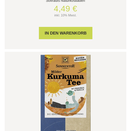
Söllradls Naturkostladen
4,49 €
inkl. 10% Mwst.