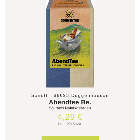
Sonett - 88693 Deggenhausen
Abendtee Be.
Söllradls Naturkostladen
4,29 €
inkl. 10% Mwst.