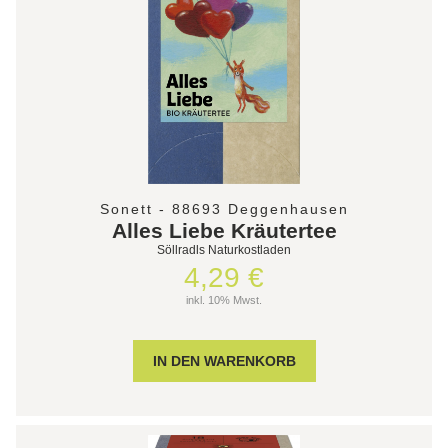
Sonett - 88693 Deggenhausen
Alles Liebe Kräutertee
Söllradls Naturkostladen
4,29 €
inkl. 10% Mwst.