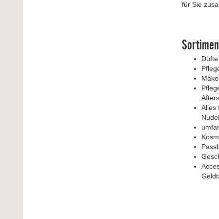
für Sie zus
Sortimen
Düfte
Pfleg
Make
Pfleg
After
Alles 
Nudel
umfan
Kosme
Passb
Gesch
Acces
Geldt