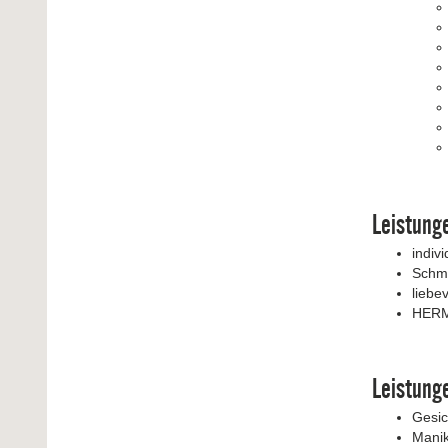
Leistung
indiv
Schmi
liebe
HERM
Leistung
Gesic
Mani