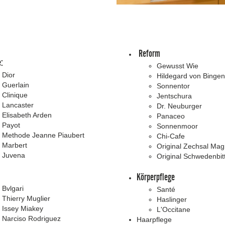
Reform
:
Gewusst Wie
Dior
Hildegard von Bingen
Guerlain
Sonnentor
Clinique
Jentschura
Lancaster
Dr. Neuburger
Elisabeth Arden
Panaceo
Payot
Sonnenmoor
Methode Jeanne Piaubert
Chi-Cafe
Marbert
Original Zechsal Ma
Juvena
Original Schwedenbit
Körperpflege
Bvlgari
Santé
Thierry Muglier
Haslinger
Issey Miakey
L'Occitane
Narciso Rodriguez
Haarpflege