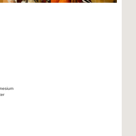
gnesium
ter