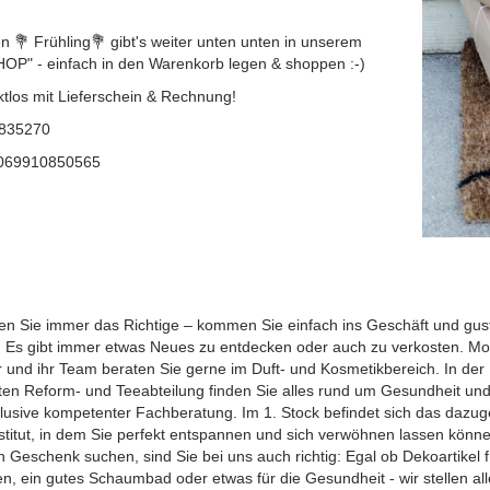
n 💐 Frühling💐 gibt's weiter unten unten in unserem
P" - einfach in den Warenkorb legen & shoppen :-)
tlos mit Lieferschein & Rechnung!
5835270
069910850565
den Sie immer das Richtige – kommen Sie einfach ins Geschäft und gust
 Es gibt immer etwas Neues zu entdecken oder auch zu verkosten. Mo
r und ihr Team beraten Sie gerne im Duft- und Kosmetikbereich. In der
ten Reform- und Teeabteilung finden Sie alles rund um Gesundheit un
nklusive kompetenter Fachberatung. Im 1. Stock befindet sich das dazu
stitut, in dem Sie perfekt entspannen und sich verwöhnen lassen könn
n Geschenk suchen, sind Sie bei uns auch richtig: Egal ob Dekoartikel f
, ein gutes Schaumbad oder etwas für die Gesundheit - wir stellen alle