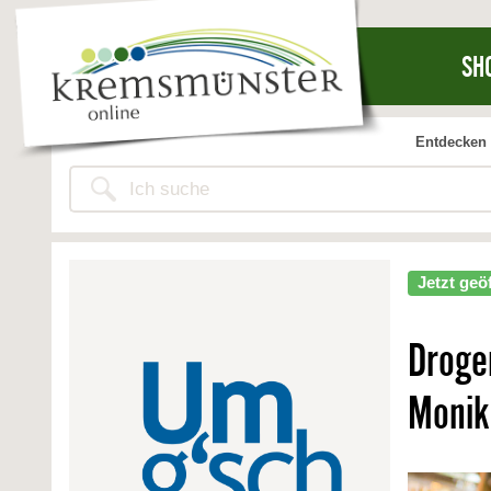
SH
Entdecken 
Jetzt geö
Droge
Monik