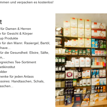
ammen und verpacken es kostenlos!
t
 für Damen & Herren
e für Gesicht & Körper
up Produkte
e für den Mann: Rasiergel, Bartöl,
shave...
für die Gesundheit: Elixire, Säfte,
n,..
greiches Tee-Sortiment
tikinstitut
ilder
enke für jeden Anlass
soires: Handtaschen, Schals,
aschen...