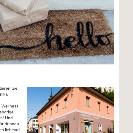
ieren Sie
nika
d Wellness
gehörige
en! Und
ür drinnen
s liebevoll