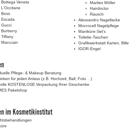
Bottega Veneta
Marlies Möller
L'Occitane
Hairdoctor
Boss
Rausch
Escada
Alessandro Nagellacke
Gucci
Mocrocell Nagelpflege
Burberry
Maniküre-Set's
Tiffany
Toilette-Taschen
Marccain
Grafikwerkstatt Karten, Bill
IGOR-Engel
en
iduelle Pflege- & Makeup Beratung
nken für jeden Anlass (z.B. Hochzeit, Ball, Foto ...)
volle KOSTENLOSE Verpackung Ihrer Geschenke
ES Paketshop
en im Kosmetikinstitut
htsbehandlungen
küre