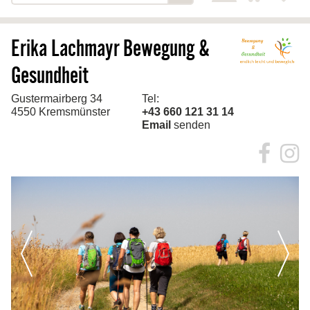
zurück
Erika Lachmayr Bewegung &
Startseite
Gesundheit
Über mich
Leistungen
Gustermairberg 34
Tel:
4550 Kremsmünster
+43 660 121 31 14
Kontakt
Email
senden