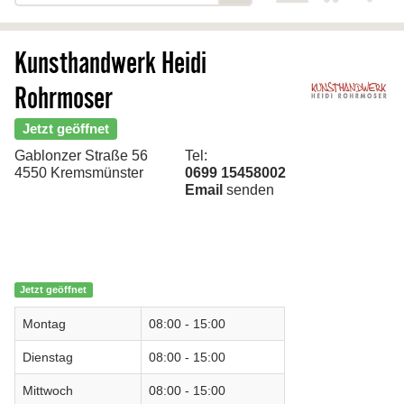
zurück
Kunsthandwerk Heidi
Startseite
Rohrmoser
Über uns
Leistungen
Jetzt geöffnet
Gablonzer Straße 56
Tel:
Kontakt
4550 Kremsmünster
0699 15458002
Email
senden
Jetzt geöffnet
Montag
08:00 - 15:00
Dienstag
08:00 - 15:00
Mittwoch
08:00 - 15:00