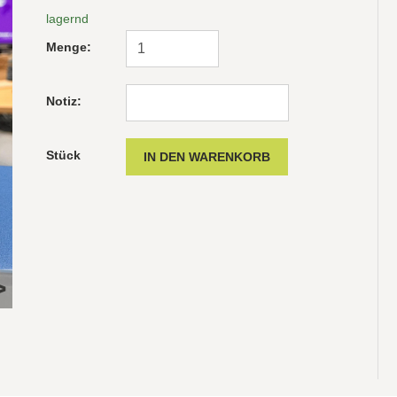
lagernd
Menge:
Notiz:
Stück
Dekorationsartikel mit Lasergravur und Osterei
Dekor
>
7,5cm
10cm