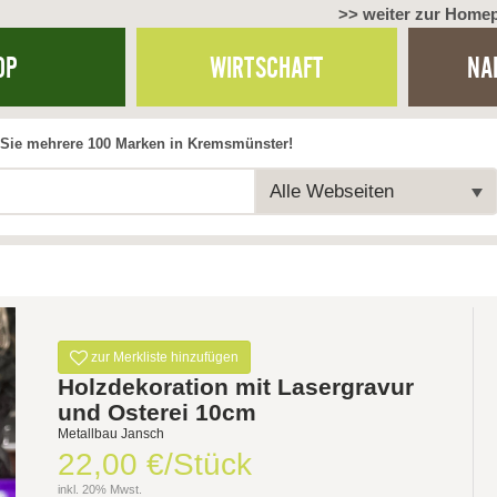
>> weiter zur Home
OP
WIRTSCHAFT
NA
Sie mehrere 100 Marken in Kremsmünster!
Alle Webseiten
zur Merkliste hinzufügen
Holzdekoration mit Lasergravur
und Osterei 10cm
Metallbau Jansch
22,00 €/Stück
inkl. 20% Mwst.