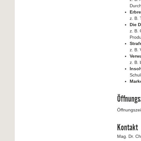
Durch
Erbr
z. B.
Die D
z. B.
Produ
Straf
z. B.
Verw
z. B.
Inso
Schul
Mark
Öffnungs
Öffnungszei
Kontakt
Mag. Dr. Ch