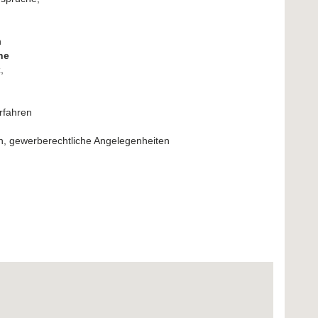
n
che
z,
erfahren
gen, gewerberechtliche Angelegenheiten