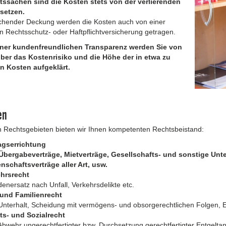
htssachen sind die Kosten stets von der verlierenden
rsetzen.
chender Deckung werden die Kosten auch von einer
 Rechtsschutz- oder Haftpflichtversicherung getragen.
iner kundenfreundlichen Transparenz werden Sie von
über das Kostenrisiko und die Höhe der in etwa zu
n Kosten aufgeklärt.
en
n Rechtsgebieten bieten wir Ihnen kompetenten Rechtsbeistand:
agserrichtung
 Übergabeverträge, Mietverträge, Gesellschafts- und sonstige Un
nschaftsverträge aller Art, usw.
ehrsrecht
enersatz nach Unfall, Verkehrsdelikte etc.
 und Familienrecht
 Unterhalt, Scheidung mit vermögens- und obsorgerechtlichen Folgen,
ts- und Sozialrecht
 Abwehr ungerechtfertigter bzw. Durchsetzung gerechtfertigter Entgelt