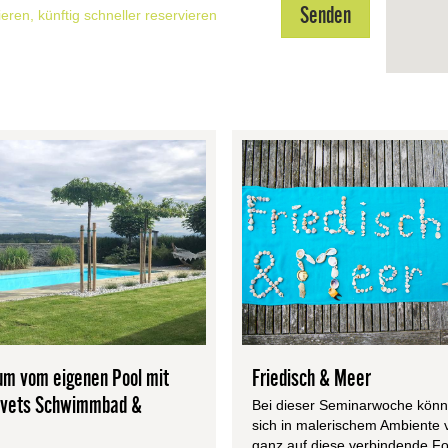
rieren, künftig schneller reservieren
um vom eigenen Pool mit
Friedisch & Meer
ovets Schwimmbad &
Bei dieser Semi­n­ar­wo­che kön­
sich in male­ri­schem Ambi­ente 
ganz auf diese ver­bin­dende F