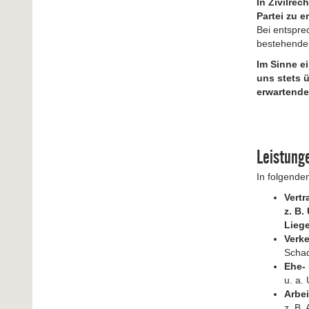
In Zivilrec
Partei zu e
Bei entspre
bestehenden
Im Sinne e
uns stets 
erwartende
Leistung
In folgende
Vertr
z. B.
Liege
Verk
Schad
Ehe-
u. a.
Arbei
z. B.