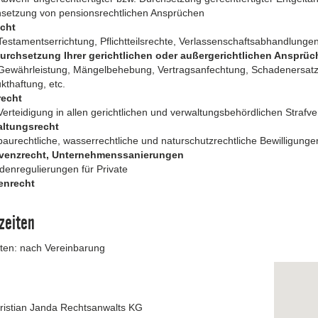
setzung von pensionsrechtlichen Ansprüchen
echt
 Testamentserrichtung, Pflichtteilsrechte, Verlassenschaftsabhandlunge
urchsetzung Ihrer gerichtlichen oder außergerichtlichen Ansprü
 Gewährleistung, Mängelbehebung, Vertragsanfechtung, Schadenersat
kthaftung, etc.
recht
 Verteidigung in allen gerichtlichen und verwaltungsbehördlichen Strafv
altungsrecht
 baurechtliche, wasserrechtliche und naturschutzrechtliche Bewilligun
lvenzrecht, Unternehmenssanierungen
denregulierungen für Private
enrecht
zeiten
ten: nach Vereinbarung
ristian Janda Rechtsanwalts KG