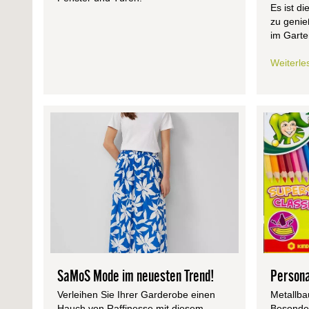
Es ist di
zu geni
im Garte
Weiterl
SaMoS Mode im neuesten Trend!
Persona
Verleihen Sie Ihrer Garderobe einen
Metallba
Hauch von Raffinesse mit diesem
Besonder