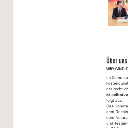
Über uns
WIR SIND 
Im Sinne un
kostengünst
der rechtlic
ist
selbstv
folgt aus:
Das Honorar
dem Rechtsa
dem Notaria
und Testame