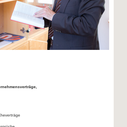
ternehmensverträge,
 Eheverträge
ansprüche,