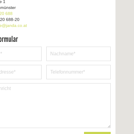
e 1
münster
20 688
 20 688-20
ce@janda.co.at
ormular