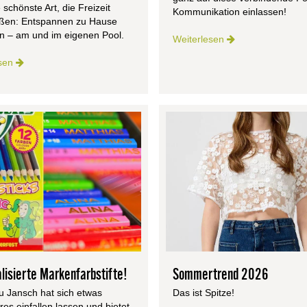
e schönste Art, die Freizeit
Kommunikation einlassen!
eßen: Entspannen zu Hause
n – am und im eigenen Pool.
Weiterlesen
esen
lisierte Markenfarbstifte!
Sommertrend 2026
u Jansch hat sich etwas
Das ist Spitze!
es einfallen lassen und bietet