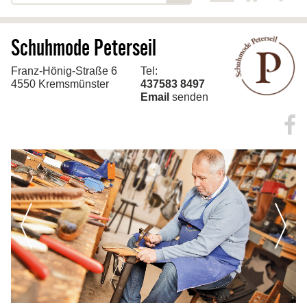
zurück
Schuhmode Peterseil
Startseite
Über uns
Franz-Hönig-Straße 6
Tel:
4550 Kremsmünster
437583 8497
Marken
Email
senden
Produkte
Leistungen
Öffnungszeiten