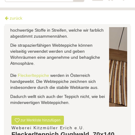
zurück
Für den Fleckerlteppich Guglwald schneiden wir
hochwertige Stoffe in Streifen, welche wir farblich
abgestimmt zusammennähen.
Die strapazierfähigen Webteppiche können
vielseitig verwendet werden und geben
Wohnräumen eine angenehme und behagliche
Atmosphäre.
Die
Fleckerlteppiche
werden in Österreich
handgewebt. Die Webteppiche zeichnen sich
insbesondere durch die stabile Webkante aus.
Dadurch wellt sich auch der Teppich nicht, wie bei
minderwertigen Webteppichen.
zur Merkliste hinzufügen
Weberei Kitzmüller Erich e.U.
Fleckerlteppich Guglwald, 70x140