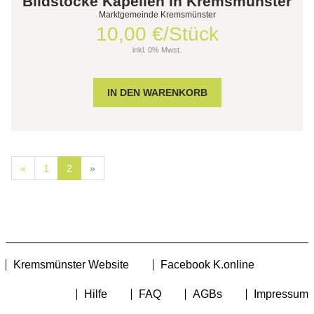
Bildstöcke Kapellen in Kremsmünster
Marktgemeinde Kremsmünster
10,00 €/Stück
inkl. 0% Mwst.
«
1
2
»
Kremsmünster Website
Facebook K.online
Hilfe
FAQ
AGBs
Impressum