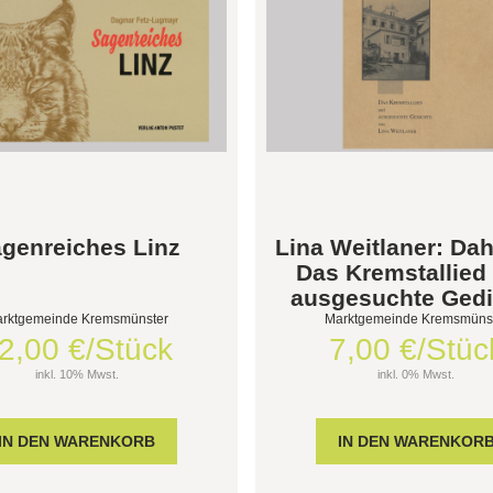
genreiches Linz
Lina Weitlaner: Da
Das Kremstallied
ausgesuchte Gedi
rktgemeinde Kremsmünster
Marktgemeinde Kremsmüns
2,00 €/Stück
7,00 €/Stüc
inkl. 10% Mwst.
inkl. 0% Mwst.