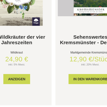
Wildkräuter der vier
Sehenswerte
Jahreszeiten
Kremsmünster - De
Wildkraut
Marktgemeinde Kremsmüns
24,90 €
12,90 €/Stü
inkl. 5% Mwst.
inkl. 20% Mwst.
ANZEIGEN