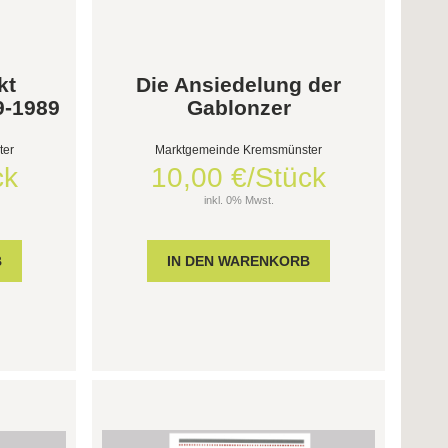
kt
Die Ansiedelung der
9-1989
Gablonzer
ter
Marktgemeinde Kremsmünster
ck
10,00 €/Stück
inkl. 0% Mwst.