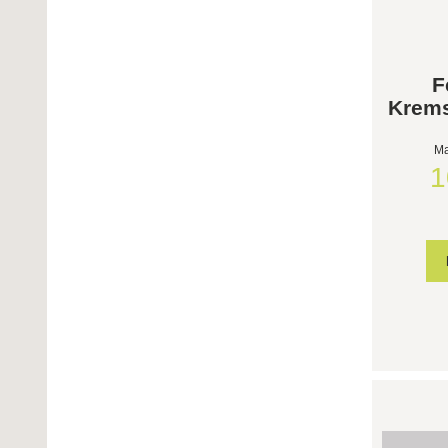
F
Krems
Ma
1