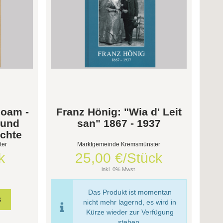
hoam -
Franz Hönig: "Wia d' Leit
 und
san" 1867 - 1937
chte
ter
Marktgemeinde Kremsmünster
k
25,00 €/Stück
inkl. 0% Mwst.
Das Produkt ist momentan
nicht mehr lagernd, es wird in
Kürze wieder zur Verfügung
stehen.