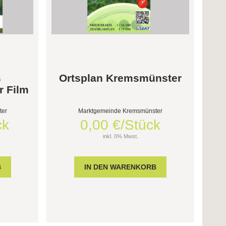
s
Ortsplan Kremsmünster
r Film
ter
Marktgemeinde Kremsmünster
ck
0,00 €/Stück
inkl. 0% Mwst.