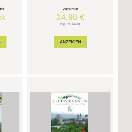
ter
Wildkraut
ck
24,90 €
inkl. 5% Mwst.
ANZEIGEN