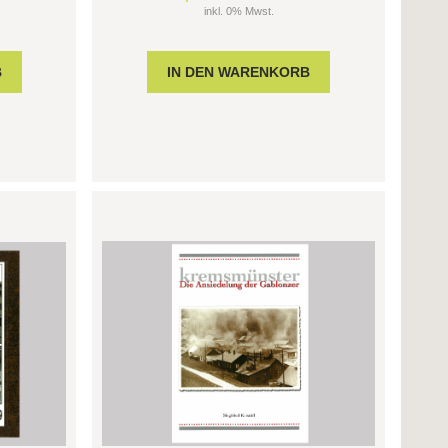
inkl. 0% Mwst.