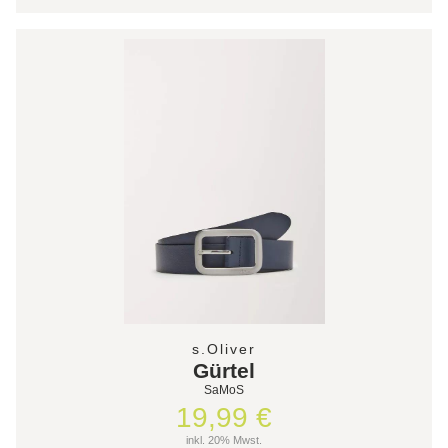
s.Oliver
Gürtel
SaMoS
19,99 €
inkl. 20% Mwst.