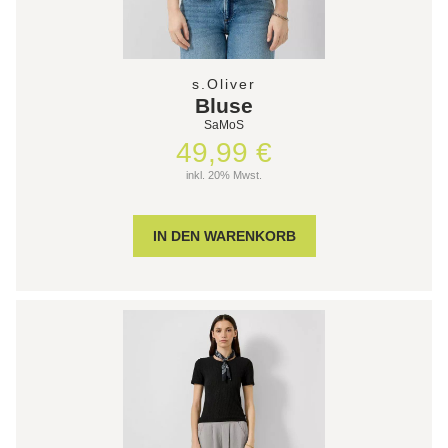
s.Oliver
Bluse
SaMoS
49,99 €
inkl. 20% Mwst.