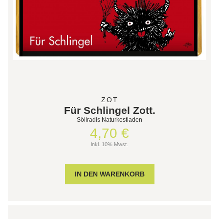
ZOT
Für Schlingel Zott.
Söllradls Naturkostladen
4,70 €
inkl. 10% Mwst.