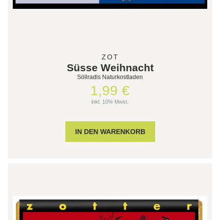
ZOT
Süsse Weihnacht
Söllradls Naturkostladen
1,99 €
inkl. 10% Mwst.