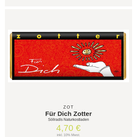
ZOT
Für Dich Zotter
Söllradls Naturkostladen
4,70 €
inkl. 10% Mwst.