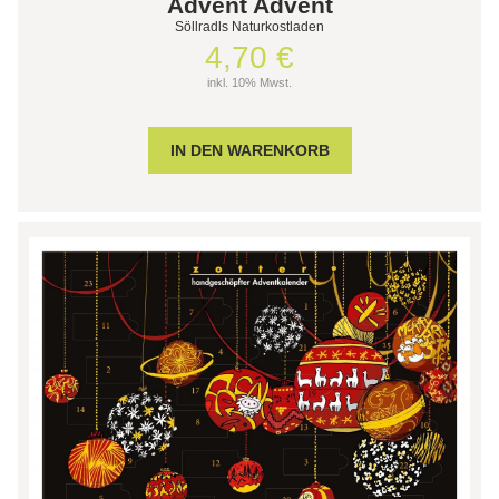
Advent Advent
Söllradls Naturkostladen
4,70 €
inkl. 10% Mwst.