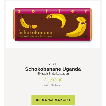
ZOT
Schokobanane Uganda
Söllradls Naturkostladen
4,70 €
inkl. 10% Mwst.