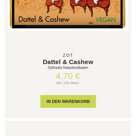
ZOT
Dattel & Cashew
Söllradls Naturkostladen
4,70 €
inkl. 10% Mwst.