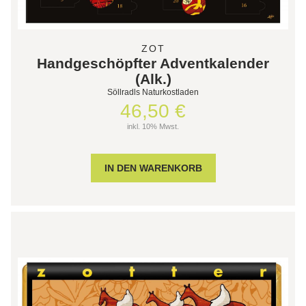
ZOT
Handgeschöpfter Adventkalender
(Alk.)
Söllradls Naturkostladen
46,50 €
inkl. 10% Mwst.