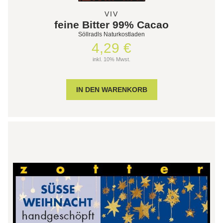
VIV
feine Bitter 99% Cacao
Söllradls Naturkostladen
4,29 €
inkl. 10% Mwst.