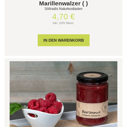
Marillenwalzer ( )
Söllradls Naturkostladen
4,70 €
inkl. 10% Mwst.