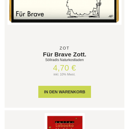
ZOT
Für Brave Zott.
Söllradls Naturkostladen
4,70 €
inkl. 10% Mwst.