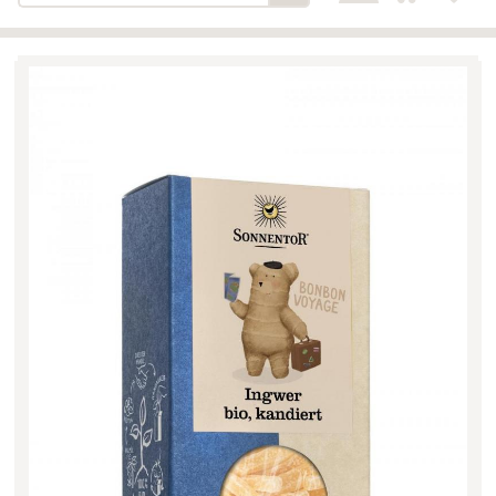
Bäckerei-Konditorei-Café
Detail
Schlair
Biohof Öllinger
Detail
Fleischerei Hüthmayr
Detail
Hofladen Hoffelner
Detail
Kuglbauer - Familie Bischof
Detail
La Toscana Anita Wolf e.U.
Detail
Söllradls Naturkostladen
Detail
Stiftsgärtnerei
Detail
Weinkellerei Stift
Detail
Kremsmünster
Wildkraut
Detail
KATEGORIE