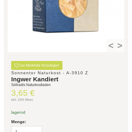
Filter zurücksetzen
<
>
zur Merkliste hinzufügen
Sonnentor Naturkost - A-3910 Z
Ingwer Kandiert
Söllradls Naturkostladen
3,65 €
inkl. 10% Mwst.
lagernd
Menge: