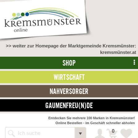
>> weiter zur Homepage der Marktgemeinde Kremsmünster:
kremsmünster.at
SHOP
WIRTSCHAFT
NAHVERSORGER
GAUMENFREU(N)DE
NAHVERSORGER
Entdecken Sie mehrere 100 Marken in Kremsmünster!
Online Bestellen - im Geschäft schneller abholen
>> Bauernmarkt <<
Detail
0
Alle Webseiten
Bäckerei Zöhrmühle
Detail