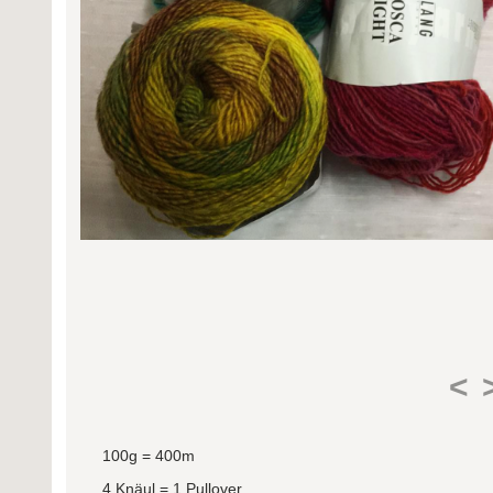
<
100g = 400m
4 Knäul = 1 Pullover