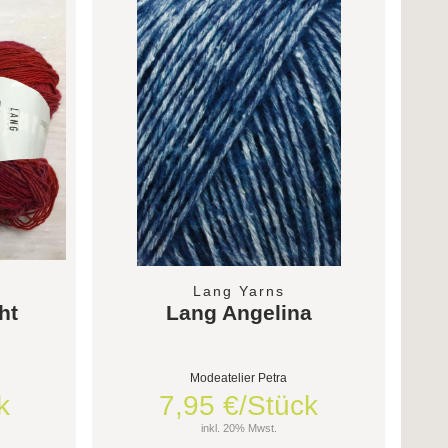
Lang Yarns
ht
Lang Angelina
Modeatelier Petra
k
7,95 €/Stück
inkl. 20% Mwst.