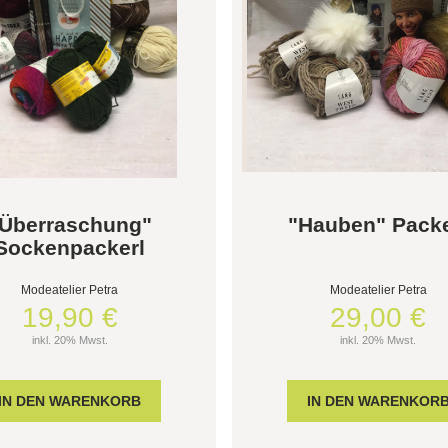
Überraschung"
"Hauben" Packe
Sockenpackerl
Modeatelier Petra
Modeatelier Petra
19,90 €
29,00 €
inkl. 20% Mwst.
inkl. 20% Mwst.