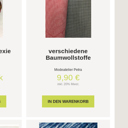
exie
verschiedene
Baumwollstoffe
Modeatelier Petra
k
9,90 €
inkl. 20% Mwst.