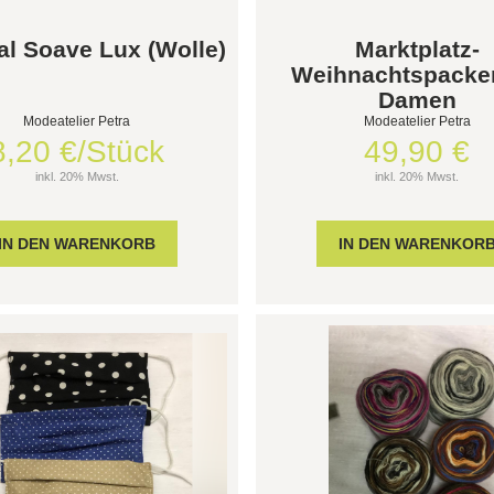
l Soave Lux (Wolle)
Marktplatz-
Weihnachtspacker
Damen
Modeatelier Petra
Modeatelier Petra
8,20 €/Stück
49,90 €
inkl. 20% Mwst.
inkl. 20% Mwst.