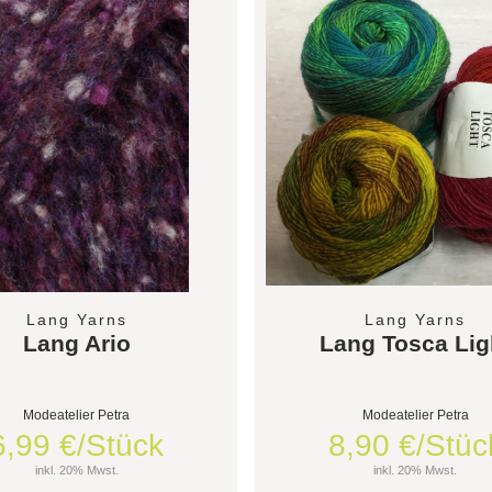
Lang Yarns
Lang Yarns
Lang Ario
Lang Tosca Lig
Modeatelier Petra
Modeatelier Petra
6,99 €/Stück
8,90 €/Stüc
inkl. 20% Mwst.
inkl. 20% Mwst.