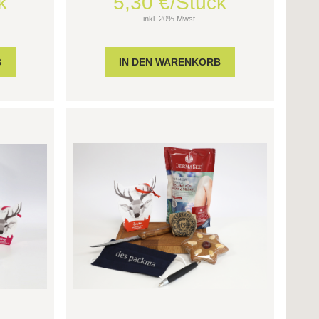
k
5,30 €/Stück
inkl. 20% Mwst.