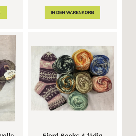
olle
Fjord Socks 4-fädig