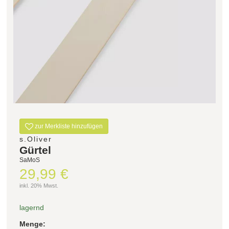
zur Merkliste hinzufügen
s.Oliver
Gürtel
SaMoS
29,99 €
inkl. 20% Mwst.
lagernd
Menge: