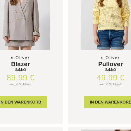
s.Oliver
s.Oliver
Blazer
Pullover
SaMoS
SaMoS
89,99 €
49,99 €
inkl. 20% Mwst.
inkl. 20% Mwst.