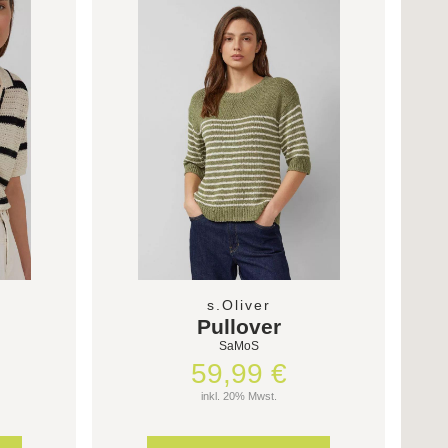
s.Oliver
Pullover
SaMoS
59,99 €
inkl. 20% Mwst.