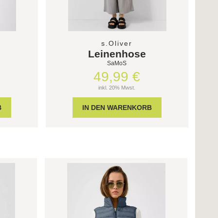
s.Oliver
Leinenhose
SaMoS
49,99 €
inkl. 20% Mwst.