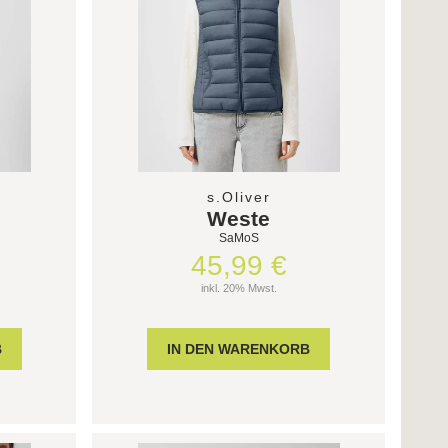
s.Oliver
Weste
SaMoS
45,99 €
inkl. 20% Mwst.