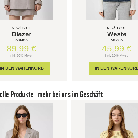
s.Oliver
s.Oliver
Blazer
Weste
SaMoS
SaMoS
89,99 €
45,99 €
inkl. 20% Mwst.
inkl. 20% Mwst.
olle Produkte - mehr bei uns im Geschäft