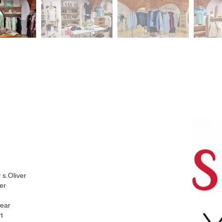
 s.Oliver
er
ear
t