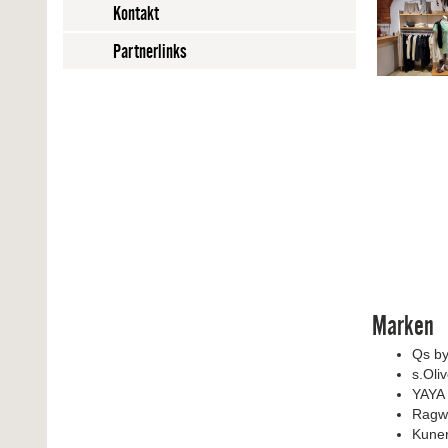
Kontakt
Partnerlinks
Marken
Qs by
s.Oliv
YAYA
Ragw
Kuner