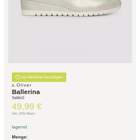
zur Merkliste hinzufügen
s.Oliver
Ballerina
SaMoS
49,99 €
inkl. 20% Mwst.
lagernd
Menge: