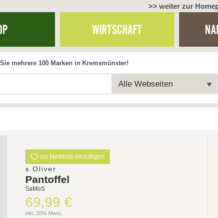
>> weiter zur Home
OP
WIRTSCHAFT
NA
Sie mehrere 100 Marken in Kremsmünster!
Alle Webseiten
zur Merkliste hinzufügen
s.Oliver
Pantoffel
SaMoS
69,99 €
inkl. 20% Mwst.