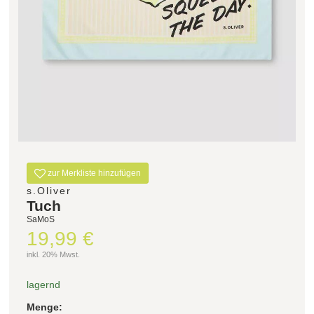
zur Merkliste hinzufügen
s.Oliver
Tuch
SaMoS
19,99 €
inkl. 20% Mwst.
lagernd
Menge: