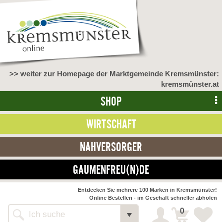
>> weiter zur Homepage der Marktgemeinde Kremsmünster:
kremsmünster.at
SHOP
WIRTSCHAFT
NAHVERSORGER
GAUMENFREU(N)DE
NAHVERSORGER
Entdecken Sie mehrere 100 Marken in Kremsmünster!
Online Bestellen - im Geschäft schneller abholen
>> Bauernmarkt <<
Detail
0
Alle Webseiten
Bäckerei Zöhrmühle
Detail