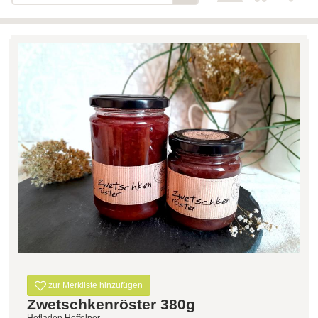
Bäckerei-Konditorei-Café
Detail
Schlair
Biohof Öllinger
Detail
Fleischerei Hüthmayr
Detail
Hofladen Hoffelner
Detail
Kuglbauer - Familie Bischof
Detail
La Toscana Anita Wolf e.U.
Detail
Söllradls Naturkostladen
Detail
Stiftsgärtnerei
Detail
Weinkellerei Stift
Detail
Kremsmünster
Wildkraut
Detail
zur Merkliste hinzufügen
Zwetschkenröster 380g
KATEGORIE
Hofladen Hoffelner