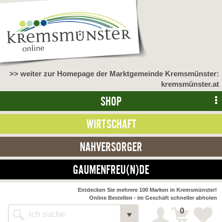
>> weiter zur Homepage der Marktgemeinde Kremsmünster:
kremsmünster.at
SHOP
WIRTSCHAFT
NAHVERSORGER
GAUMENFREU(N)DE
NAHVERSORGER
Entdecken Sie mehrere 100 Marken in Kremsmünster!
Online Bestellen - im Geschäft schneller abholen
>> Bauernmarkt <<
Detail
0
Alle Webseiten
Bäckerei Zöhrmühle
Detail