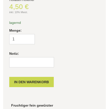
4,50 €
Filter zurücksetzen
inkl. 10% Mwst.
lagernd
Menge:
Notiz:
Fruchtiger fein gewürzter