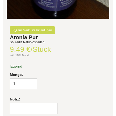
zur Merkliste hinzufügen
Aronia Pur
Söllradls Naturkostladen
9,49 €/Stück
inkl. 20% Mwst.
lagernd
Menge:
Notiz: