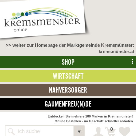
>> weiter zur Homepage der Marktgemeinde Kremsmünster:
kremsmünster.at
SHOP
WIRTSCHAFT
NAHVERSORGER
GAUMENFREU(N)DE
NAHVERSORGER
Entdecken Sie mehrere 100 Marken in Kremsmünster!
Online Bestellen - im Geschäft schneller abholen
>> Bauernmarkt <<
Detail
0
Alle Webseiten
Bäckerei Zöhrmühle
Detail