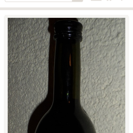
Bäckerei-Konditorei-Café
Detail
Schlair
Biohof Öllinger
Detail
Fleischerei Hüthmayr
Detail
Hofladen Hoffelner
Detail
Kuglbauer - Familie Bischof
Detail
La Toscana Anita Wolf e.U.
Detail
Söllradls Naturkostladen
Detail
Stiftsgärtnerei
Detail
Weinkellerei Stift
Detail
Kremsmünster
Wildkraut
Detail
KATEGORIE