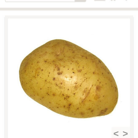
Bäckerei-Konditorei-Café
Detail
Schlair
Biohof Öllinger
Detail
Fleischerei Hüthmayr
Detail
Hofladen Hoffelner
Detail
Kuglbauer - Familie Bischof
Detail
La Toscana Anita Wolf e.U.
Detail
Söllradls Naturkostladen
Detail
Stiftsgärtnerei
Detail
Weinkellerei Stift
Detail
Kremsmünster
Wildkraut
Detail
<
>
KATEGORIE