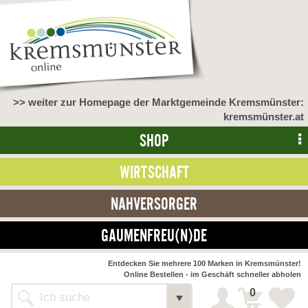
>> weiter zur Homepage der Marktgemeinde Kremsmünster:
kremsmünster.at
SHOP
WIRTSCHAFT
NAHVERSORGER
GAUMENFREU(N)DE
NAHVERSORGER
Entdecken Sie mehrere 100 Marken in Kremsmünster!
Online Bestellen - im Geschäft schneller abholen
>> Bauernmarkt <<
Detail
0
Alle Webseiten
Bäckerei Zöhrmühle
Detail