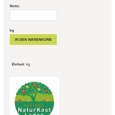
Notiz:
kg
Einheit
: kg