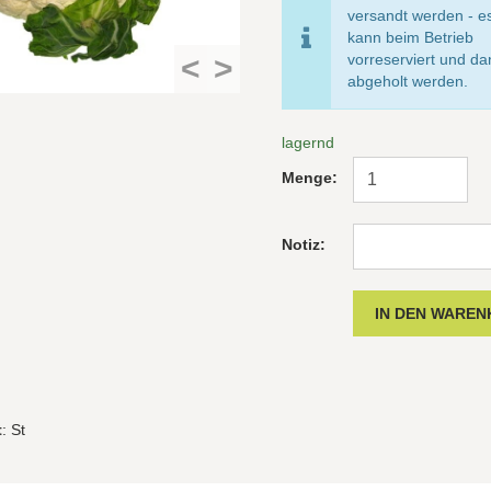
versandt werden - e
kann beim Betrieb
<
>
vorreserviert und d
abgeholt werden.
lagernd
Menge:
Notiz:
t
: St