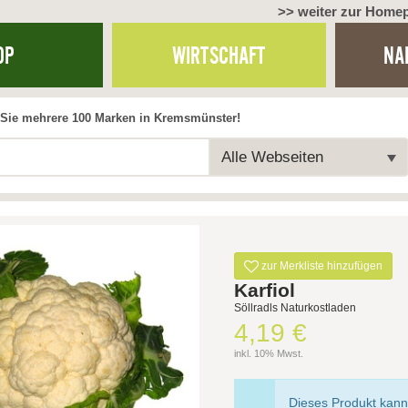
>> weiter zur Home
OP
WIRTSCHAFT
NA
Sie mehrere 100 Marken in Kremsmünster!
Alle Webseiten
zur Merkliste hinzufügen
Karfiol
Söllradls Naturkostladen
4,19 €
inkl. 10% Mwst.
Dieses Produkt kann