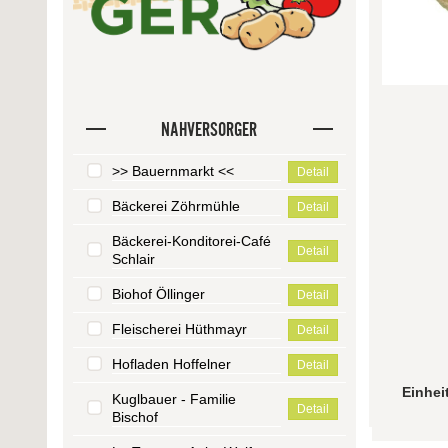
NAHVERSORGER
>> Bauernmarkt <<
Detail
Bäckerei Zöhrmühle
Detail
Bäckerei-Konditorei-Café
Detail
Schlair
Biohof Öllinger
Detail
Fleischerei Hüthmayr
Detail
Hofladen Hoffelner
Detail
Einhei
Kuglbauer - Familie
Detail
Bischof