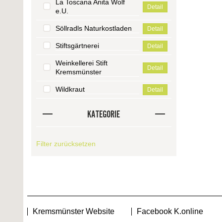
La Toscana Anita Wolf
Detail
e.U.
Söllradls Naturkostladen
Detail
Stiftsgärtnerei
Detail
Weinkellerei Stift
Detail
Kremsmünster
Wildkraut
Detail
KATEGORIE
Filter zurücksetzen
Kremsmünster Website
Facebook K.online